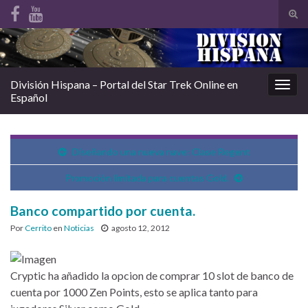
Alte
el
Search for:
form
de
bús
División Hispana – Portal del Star Trek Online en
Alter
Español
la
nave
Diseñando una nueva nave: Clase Regent
Promoción limitada para cuentas Gold.
Banco compartido por cuenta.
Por
Cerrito
en
Noticias
agosto 12, 2012
Cryptic ha añadido la opcion de comprar 10 slot de banco de
cuenta por 1000 Zen Points, esto se aplica tanto para