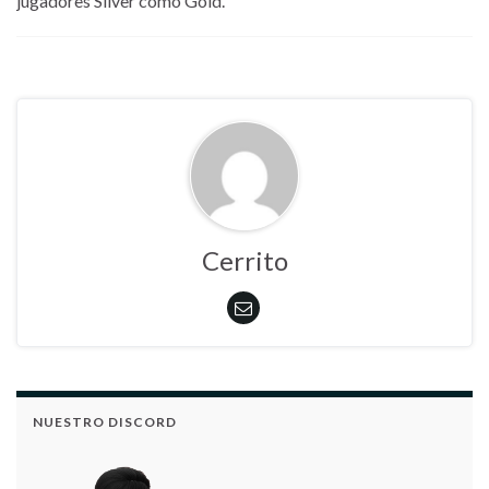
jugadores Silver como Gold.
Cerrito
NUESTRO DISCORD