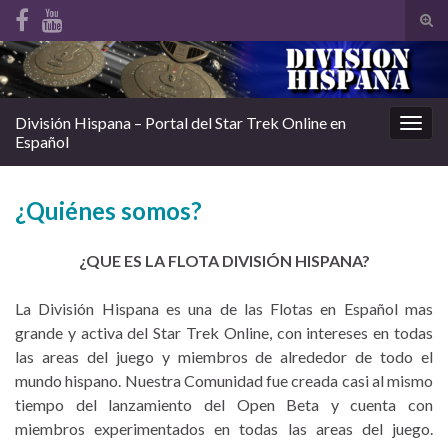
Alte
el
Search for:
form
de
bús
División Hispana – Portal del Star Trek Online en
Alter
Español
la
nave
¿Quiénes somos?
¿QUE ES LA FLOTA DIVISIÓN HISPANA?
La División Hispana es una de las Flotas en Español mas
grande y activa del Star Trek Online, con intereses en todas
las areas del juego y miembros de alrededor de todo el
mundo hispano. Nuestra Comunidad fue creada casi al mismo
tiempo del lanzamiento del Open Beta y cuenta con
miembros experimentados en todas las areas del juego.