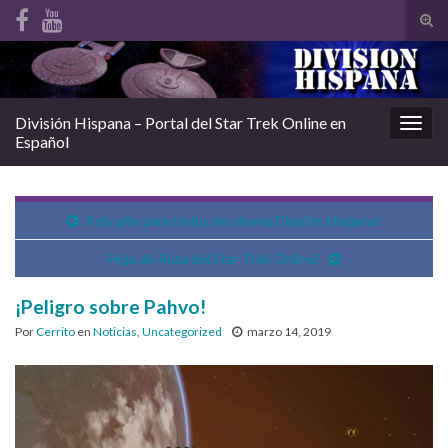
Alte
el
Search for:
form
de
bús
División Hispana – Portal del Star Trek Online en
Alter
Español
la
nave
Feliz año para todos les desea División Hispana!
Hoja de Ruta del Star Trek Online!
¡Peligro sobre Pahvo!
Por
Cerrito
en
Noticias
,
Uncategorized
marzo 14, 2019